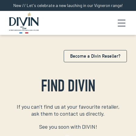
New // Let's celebrate a new lauching in our Vigneron range!
Become a Divin Reseller?
Alcohol-free wine
Alcohol-free beer
Expertise
FIND DIVIN
Story
Press and Awards
Find us
If you can’t find us at your favourite retailer,
ask them to contact us directly.
See you soon with DIVIN!